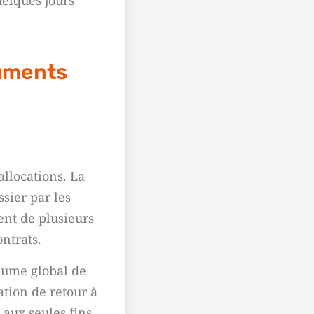
uelques jours
cuments
llocations. La
sier par les
ment de plusieurs
ntrats.
olume global de
ation de retour à
 aux seules fins