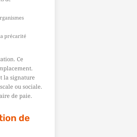
 organismes
la précarité
ation. Ce
remplacement.
t la signature
scale ou sociale.
aire de paie.
tion de