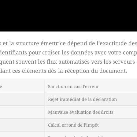
 et la structure émettrice dépend de l’exactitude d
 identifiants pour croiser les données avec votre com
oquent souvent les flux automatisés vers les serveurs 
dant ces éléments dès la réception du document.
é
Sanction en cas d’erreur
Rejet immédiat de la déclaration
Mauvaise évaluation des droits
Calcul erroné de l’impôt