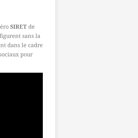
méro
SIRET
de
figurent sans la
nt dans le cadre
 sociaux pour