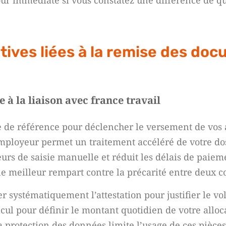
ur immédiate si vous constatez une différence de q
ives liées à la remise des do
 à la liaison avec france travail
e de référence pour déclencher le versement de vos a
employeur permet un traitement accéléré de votre dos
reurs de saisie manuelle et réduit les délais de paie
le meilleur rempart contre la précarité entre deux co
 systématiquement l’attestation pour justifier le v
lcul pour définir le montant quotidien de votre alloc
a protection des données limite l’usage de ces pièces