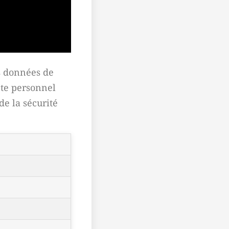
es données de
pte personnel
de la sécurité