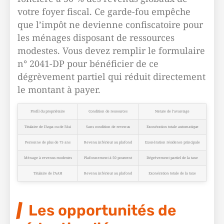
votre foyer fiscal. Ce garde-fou empêche
que l’impôt ne devienne confiscatoire pour
les ménages disposant de ressources
modestes. Vous devez remplir le formulaire
n° 2041-DP pour bénéficier de ce
dégrèvement partiel qui réduit directement
le montant à payer.
Profil du propriétaire
Condition de ressources
Nature de l’avantage
Titulaire de l’Aspa ou de l’Asi
Sans condition de revenus
Exonération totale automatique
Personne de plus de 75 ans
Revenu inférieur au plafond
Exonération résidence principale
Ménage à revenus modestes
Plafonnement à 50 pourcent
Dégrèvement partiel de la taxe
Titulaire de l’AAH
Revenu inférieur au plafond
Exonération totale de la taxe
Les opportunités de