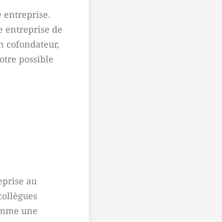
 entreprise.
e entreprise de
n cofondateur,
otre possible
eprise au
 collègues
comme une