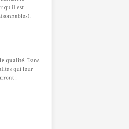
r qu’il est
aisonnables).
de qualité
. Dans
lités qui leur
rront :