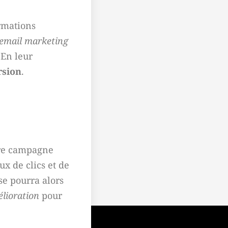
ormations
email marketing
 En leur
rsion
.
tre campagne
ux de clics et de
se pourra alors
lioration
pour