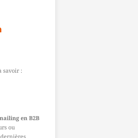
n
 savoir :
mailing en B2B
urs ou
 dernières