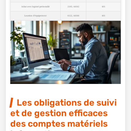
Achat avec logiciel préinstallé
2183, 44562
401
Location d’équipement
6122, 44566
401
Les obligations de suivi
et de gestion efficaces
des comptes matériels