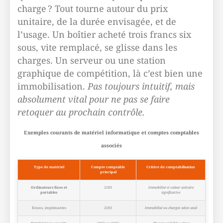
charge ? Tout tourne autour du prix
unitaire, de la durée envisagée, et de
l’usage. Un boîtier acheté trois francs six
sous, vite remplacé, se glisse dans les
charges. Un serveur ou une station
graphique de compétition, là c’est bien une
immobilisation.
Pas toujours intuitif, mais
absolument vital pour ne pas se faire
retoquer au prochain contrôle.
Exemples courants de matériel informatique et comptes comptables
associés
Type de matériel
Compte comptable
Critère de comptabilisation
principal
Ordinateurs fixes et
2183
Immobilisé si valeur unitaire
portables
significative
Écrans, imprimantes
2183
Immobilisé ou charges selon seuil