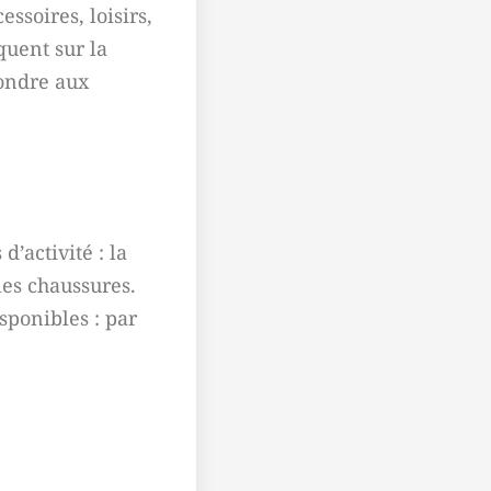
ssoires, loisirs,
quent sur la
ondre aux
’activité : la
 les chaussures.
isponibles : par