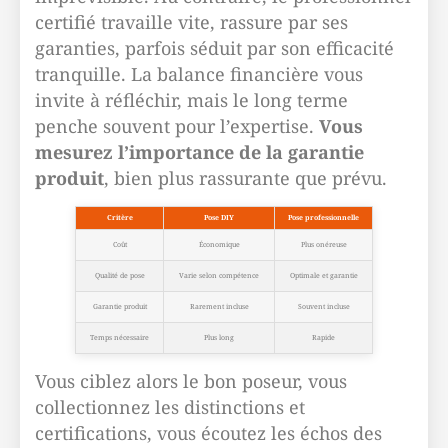
certifié travaille vite, rassure par ses
garanties, parfois séduit par son efficacité
tranquille. La balance financière vous
invite à réfléchir, mais le long terme
penche souvent pour l’expertise.
Vous
mesurez l’importance de la garantie
produit
, bien plus rassurante que prévu.
Critère
Pose DIY
Pose professionnelle
Coût
Économique
Plus onéreuse
Qualité de pose
Varie selon compétence
Optimale et garantie
Garantie produit
Rarement incluse
Souvent incluse
Temps nécessaire
Plus long
Rapide
Vous ciblez alors le bon poseur, vous
collectionnez les distinctions et
certifications, vous écoutez les échos des