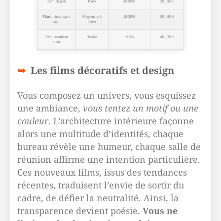
Film dépoli
Forte
60-80%
30 , 50 €
Film miroir sans
Moyenne à
15-35%
50 , 90 €
tain
forte
Film occultant
Totale
<10%
40 , 70 €
noir
Les films décoratifs et design
Vous composez un univers, vous esquissez
une ambiance,
vous tentez un motif ou une
couleur
. L’architecture intérieure façonne
alors une multitude d’identités, chaque
bureau révèle une humeur, chaque salle de
réunion affirme une intention particulière.
Ces nouveaux films, issus des tendances
récentes, traduisent l’envie de sortir du
cadre, de défier la neutralité. Ainsi, la
transparence devient poésie.
Vous ne