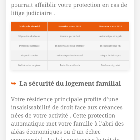
pourrait affaiblir votre protection en cas de
litige judiciaire .
Critère de sécurité
Situation avant 2022
Nouveau statut 2022
Séparation des biens
Absente par défaut
Automatique et légale
Démarche notariale
Indispensable pour protéger
Inexistante pour l’EI
Risque financier
Saisie du patrimoine total
Risque limité au pro
Coût de mise en place
Frais d’actes élevés
Totalement gratuit
La sécurité du logement familial
Votre résidence principale profite d’une
insaisissabilité de droit face aux créances
nées de votre activité . Cette protection
automatique met votre famille à l’abri des
aléas économiques ou d’un échec
commercial . La loi sanctuarise le toit de