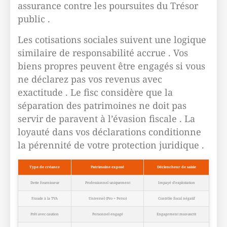
assurance contre les poursuites du Trésor
public .
Les cotisations sociales suivent une logique
similaire de responsabilité accrue . Vos
biens propres peuvent être engagés si vous
ne déclarez pas vos revenus avec
exactitude . Le fisc considère que la
séparation des patrimoines ne doit pas
servir de paravent à l’évasion fiscale . La
loyauté dans vos déclarations conditionne
la pérennité de votre protection juridique .
Type de créance
Patrimoine exposé
Déclencheur de saisie
Dette fournisseur
Professionnel uniquement
Impayé d’exploitation
Fraude à la TVA
Universel (Pro + Perso)
Contrôle fiscal négatif
Prêt avec caution
Personnel engagé
Engagement manuscrit