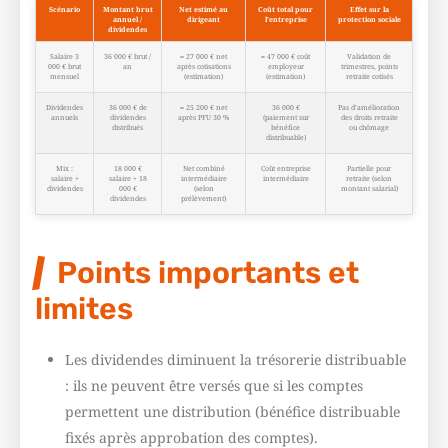
Scénario
Montant brut
Net estimé au
Coût total pour
Effet sur la
annuel /
dirigeant
l’entreprise
protection sociale
dividendes
Salaire 3
36 000 € brut /
≈ 27 000 € net
≈ 47 000 € coût
Validation de
000 € brut
an
après cotisations
employeur
trimestres, points
mensuel
(estimation)
(estimation)
retraite cotisés
Dividendes
36 000 € de
≈ 25 200 € net
36 000 €
Pas d’amélioration
annuels
dividendes
après PFU 30 %
(paiement sur
des droits retraite
distribués
bénéfice
ou chômage
distribuable)
Mix :
18 000 €
Net combiné
Coût entreprise
Partielle pour
salaire +
salaire + 18
intermédiaire
intermédiaire
retraite (selon
dividendes
000 €
(selon
montant salarial)
dividendes
prélèvement)
Points importants et
limites
Les dividendes diminuent la trésorerie distribuable
: ils ne peuvent être versés que si les comptes
permettent une distribution (bénéfice distribuable
fixés après approbation des comptes).