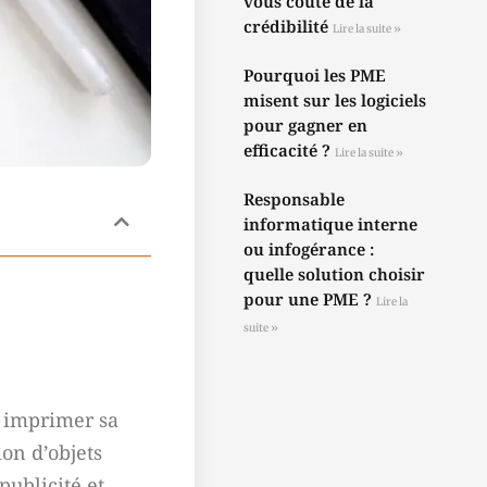
vous coûte de la
crédibilité
Lire la suite »
Pourquoi les PME
misent sur les logiciels
pour gagner en
efficacité ?
Lire la suite »
Responsable
informatique interne
ou infogérance :
quelle solution choisir
pour une PME ?
Lire la
suite »
u imprimer sa
on d’objets
ublicité et