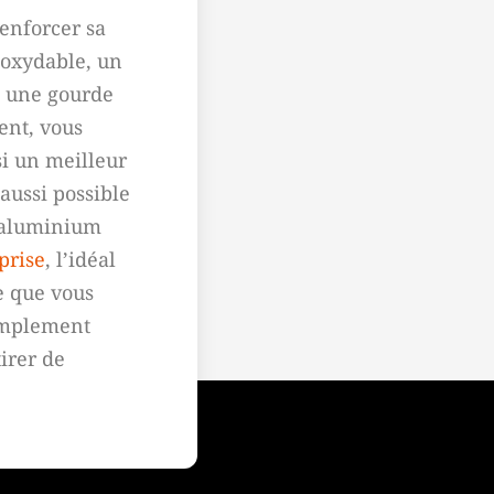
renforcer sa
noxydable, un
i une gourde
ent, vous
i un meilleur
 aussi possible
l’aluminium
prise
, l’idéal
e que vous
simplement
irer de