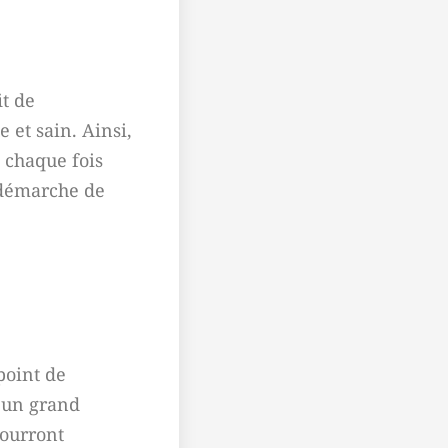
it de
et sain. Ainsi,
 chaque fois
 démarche de
 point de
e un grand
pourront