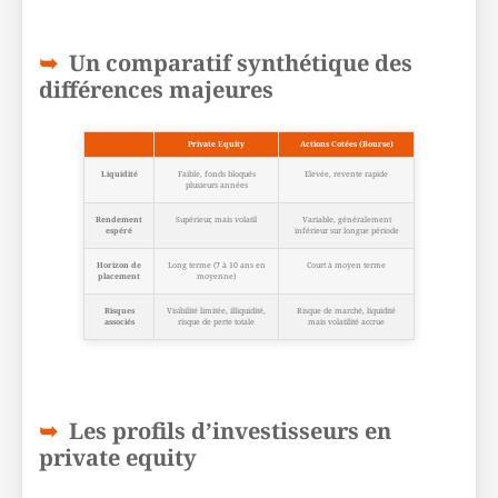
Un comparatif synthétique des
différences majeures
Private Equity
Actions Cotées (Bourse)
Liquidité
Faible, fonds bloqués
Elevée, revente rapide
plusieurs années
Rendement
Supérieur, mais volatil
Variable, généralement
espéré
inférieur sur longue période
Horizon de
Long terme (7 à 10 ans en
Court à moyen terme
placement
moyenne)
Risques
Visibilité limitée, illiquidité,
Risque de marché, liquidité
associés
risque de perte totale
mais volatilité accrue
Les profils d’investisseurs en
private equity