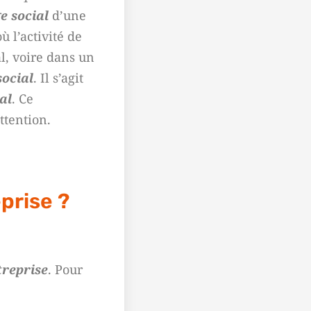
ge social
d’une
ù l’activité de
l, voire dans un
social
. Il s’agit
al
. Ce
ttention.
eprise ?
treprise
. Pour