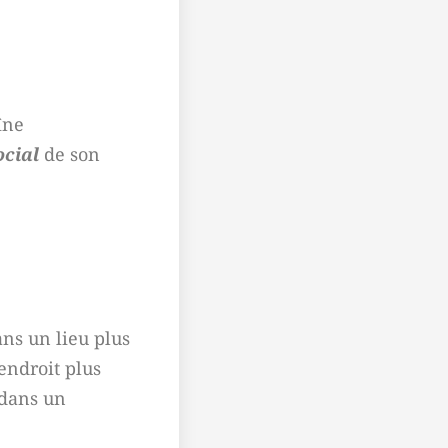
îne
ocial
de son
ns un lieu plus
endroit plus
 dans un