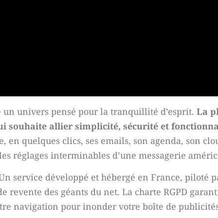
e un univers pensé pour la tranquillité d’esprit.
La p
souhaite allier simplicité, sécurité et fonctionna
re, en quelques clics, ses emails, son agenda, son clo
les réglages interminables d’une messagerie améric
 Un service développé et hébergé en France, piloté 
de revente des géants du net. La charte RGPD garant
votre navigation pour inonder votre boîte de publicités