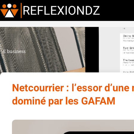
E business
Netcourrier : l’essor d’un
dominé par les GAFAM