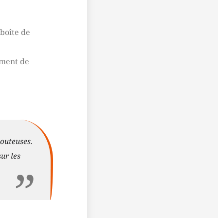
boîte de
ement de
douteuses.
sur les