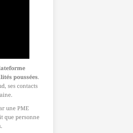
lateforme
lités poussées
.
ud, ses contacts
aine.
par une PME
it que personne
.