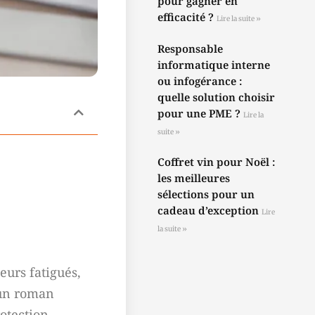
pour gagner en
efficacité ?
Lire la suite »
Responsable
informatique interne
ou infogérance :
quelle solution choisir
pour une PME ?
Lire la
suite »
Coffret vin pour Noël :
les meilleures
sélections pour un
cadeau d’exception
Lire
la suite »
eurs fatigués,
’un roman
otection.