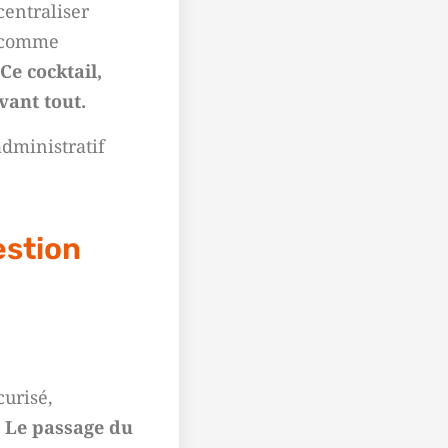
 centraliser
if comme
Ce cocktail,
vant tout.
administratif
estion
curisé,
.
Le passage du