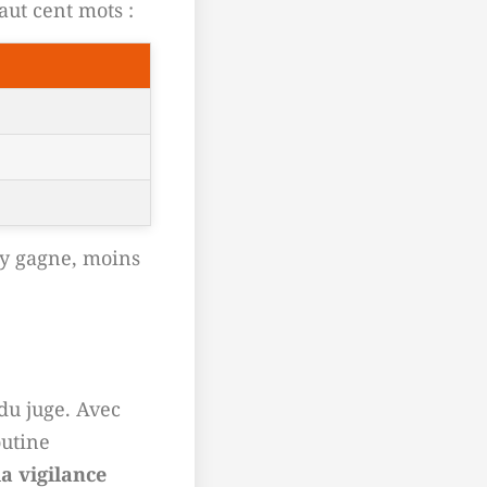
ut cent mots :
 y gagne, moins
 du juge. Avec
outine
la vigilance