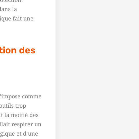
dans la
ique fait une
tion des
s s’impose comme
utils trop
t la moitié des
allait respirer un
ogique et d’une