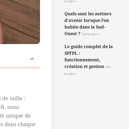
la suite »
Quels sont les métiers
d’avenir lorsque l’on
habite dans le Sud-
Ouest ?
Lire la suite »
Le guide complet de la
SPFPL :
fonctionnement,
création et gestion
Lire
la suite »
de taille :
fi, nous
ité unique de
sés dans chaque