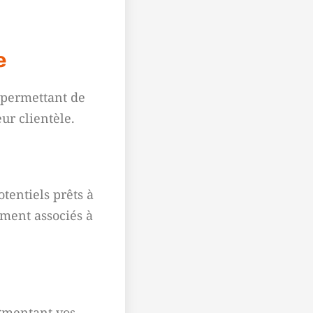
e
r permettant de
ur clientèle.
tentiels prêts à
ement associés à
ugmentant vos