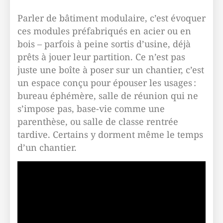
Parler de bâtiment modulaire, c’est évoquer
ces modules préfabriqués en acier ou en
bois – parfois à peine sortis d’usine, déjà
prêts à jouer leur partition. Ce n’est pas
juste une boîte à poser sur un chantier, c’est
un espace conçu pour épouser les usages :
bureau éphémère, salle de réunion qui ne
s’impose pas, base-vie comme une
parenthèse, ou salle de classe rentrée
tardive. Certains y dorment même le temps
d’un chantier.