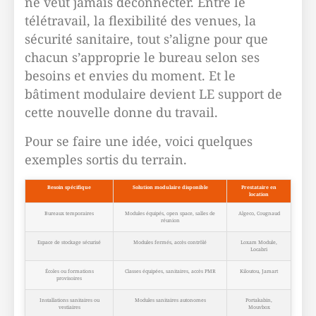
ne veut jamais déconnecter. Entre le
télétravail, la flexibilité des venues, la
sécurité sanitaire, tout s’aligne pour que
chacun s’approprie le bureau selon ses
besoins et envies du moment. Et le
bâtiment modulaire devient LE support de
cette nouvelle donne du travail.
Pour se faire une idée, voici quelques
exemples sortis du terrain.
Besoin spécifique
Solution modulaire disponible
Prestataire en
location
Bureaux temporaires
Modules équipés, open space, salles de
Algeco, Cougnaud
réunion
Espace de stockage sécurisé
Modules fermés, accès contrôlé
Loxam Module,
Locabri
Écoles ou formations
Classes équipées, sanitaires, accès PMR
Kiloutou, Jamart
provisoires
Installations sanitaires ou
Modules sanitaires autonomes
Portakabin,
vestiaires
Mouvbox