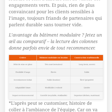
engagements verts. Et puis, rien de plus
convaincant pour les clients sensibles à
l’image, toujours friands de partenaires qui
parlent durable sans tourner vide.
L’avantage du bâtiment modulaire ? Jetez un
œil au comparatif – la lecture des colonnes
donne parfois envie de tout recommencer.
Critère
Bâtiment modulaire en location
Construction traditionnelle
Délai de mise en place
Très court (semaines)
Long (mois, année)
Flexibilité d’usage
Élevée
Faible
Investissement initial
Faible (location)
Élevé (propriété)
Adaptabilité future
Modifiable à volonté
Limitée
Impact environnemental
Contrôlé (recyclable, réutilisable)
Important (déchets, matériaux)
*L’après peut se customiser, histoire de
coller à l’ambiance de l’équipe. Car on va