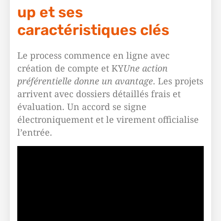
up et ses
caractéristiques clés
Le process commence en ligne avec
création de compte et KY
Une action
préférentielle donne un avantage
. Les projets
arrivent avec dossiers détaillés frais et
évaluation. Un accord se signe
électroniquement et le virement officialise
l’entrée.