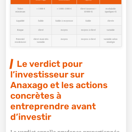
Ticket
≈ 1 000 €
≈ 1 000–5 000 €
élevé (souvent >
modulable
minimum
10 000 €)
(quelques €)
Liquidité
faible
faible à moyenne
faible
élevée
Risque
élevé
moyen
moyen à élevé
variable
Potentiel
élevé mais très
moyen
moyen à élevé
variable selon
rendement
variable
stratégie
Le verdict pour
l’investisseur sur
Anaxago et les actions
concrètes à
entreprendre avant
d’investir