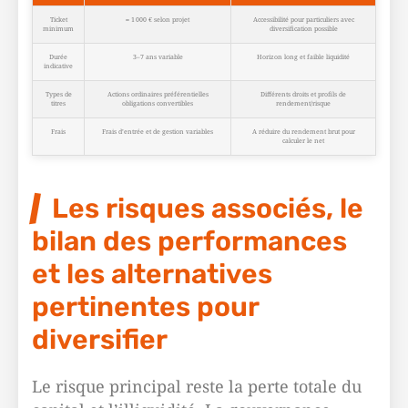
Ticket
≈ 1 000 € selon projet
Accessibilité pour particuliers avec
minimum
diversification possible
Durée
3–7 ans variable
Horizon long et faible liquidité
indicative
Types de
Actions ordinaires préférentielles
Différents droits et profils de
titres
obligations convertibles
rendement/risque
Frais
Frais d’entrée et de gestion variables
A réduire du rendement brut pour
calculer le net
Les risques associés, le
bilan des performances
et les alternatives
pertinentes pour
diversifier
Le risque principal reste la perte totale du