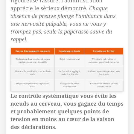
rigoureuse rassure, l’administration
apprécie le sérieux démontré.
Chaque
absence de preuve plonge l’ambiance dans
une nervosité palpable, vous ne vous y
trompez pas, seule la paperasse sauve du
rappel.
Erreur fréquemment constatée
Conséquence fiscale
Conseil pour l’éviter
Déclaration d’un nombre de repas
Rejet, redressement
Vérifier le calendrier et
supérieur aux jours travaillés
conserver preuves de présence
Absence de justificatifs pour les frais
Forfait réduit appliqué,
Archiver systématiquement tous
réels
déduction limitée
les tickets
Dépenses supérieures au plafond
Blocage de la partie
Respecter le barème officiel
fiscal
excédentaire
chaque année
Le contrôle systématique vous évite les
nœuds au cerveau, vous gagnez du temps
et probablement quelques points de
tension en moins au cœur de la saison
des déclarations.