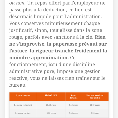
ou non.
Un repas offert par l’employeur ne
passe plus à la déduction, ce lien est
désormais limpide pour l’administration.
Vous conservez minutieusement chaque
justificatif, sinon, tout glisse dans la zone
rouge, parfois avec sanctions à la clé.
Rien
ne s’improvise, la paperasse prévaut sur
l’astuce, la rigueur tranche froidement la
moindre approximation.
Ce
fonctionnement, issu d’une discipline
administrative pure, impose une gestion
réactive, vous ne laissez rien traîner sur le
bureau.
Type de repas
Plafond 2025
Repas
Montant maximal
domicile
déductible
Repas au restaurant
21,10 euros
5,45 euros
15,65 euros
Repas en cantine
6,00 euros
5,45 euros
0,55 euro