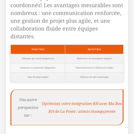
coordonnés! Les avantages mesurables sont
nombreux : une communication renforcée,
une gestion de projet plus agile, et une
collaboration fluide entre équipes
distantes.
Avant E-lyco
Après E-lyco
Echanges par email uniquement
Plateforme de messagerie intégrée
Réunions en présentiel obligatoires
Visioconférences et télétravail facilités
Suivi de projet papier
Tableaux de suivi numérique
Une autre
Optimisez votre intégration RH avec Ma Box
perspective
RH de La Poste : atouts insoupçonnés
sur :