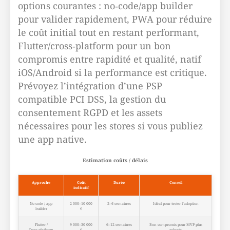
options courantes : no‑code/app builder
pour valider rapidement, PWA pour réduire
le coût initial tout en restant performant,
Flutter/cross‑platform pour un bon
compromis entre rapidité et qualité, natif
iOS/Android si la performance est critique.
Prévoyez l’intégration d’une PSP
compatible PCI DSS, la gestion du
consentement RGPD et les assets
nécessaires pour les stores si vous publiez
une app native.
Estimation coûts / délais
Approche
Coût
Durée
Conseil
indicatif
No‑code / app
2 000–10 000
2–6 semaines
Idéal pour tester l’adoption
builder
€
Flutter /
9 000–30 000
6–12 semaines
Bon compromis pour MVP plus
Cross‑platform
€
robuste