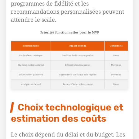
programmes de fidélité et les
recommandations personnalisées peuvent
attendre le scale.
Priorités fonctionnelles pour le MVP
Fonctionnalité
Impact attendu
Complexité
Recherche et catalogue
Améliore la découverte produit
Basse
Checkout mobile optimisé
Réduit l’abandon panier
Moyenne
Tokenisation paiement
Augmente la confiance et la rapidité
Moyenne
Analytics et funnel
Permet d’itérer efficacement
Basse
Choix technologique et
estimation des coûts
Le choix dépend du délai et du budget. Les