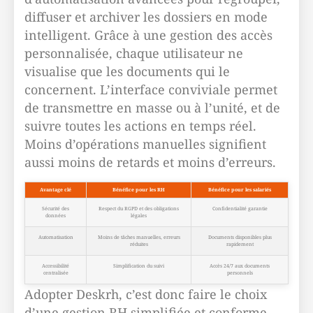
diffuser et archiver les dossiers en mode
intelligent. Grâce à une gestion des accès
personnalisée, chaque utilisateur ne
visualise que les documents qui le
concernent. L’interface conviviale permet
de transmettre en masse ou à l’unité, et de
suivre toutes les actions en temps réel.
Moins d’opérations manuelles signifient
aussi moins de retards et moins d’erreurs.
Avantage clé
Bénéfice pour les RH
Bénéfice pour les salariés
Sécurité des
Respect du RGPD et des obligations
Confidentialité garantie
données
légales
Automatisation
Moins de tâches manuelles, erreurs
Documents disponibles plus
réduites
rapidement
Accessibilité
Simplification du suivi
Accès 24/7 aux documents
centralisée
personnels
Adopter Deskrh, c’est donc faire le choix
d’une gestion RH simplifiée et conforme,