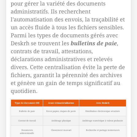
pour gérer la variété des documents
administratifs. Ils recherchent
l’automatisation des envois, la traçabilité et
un accès fluide à tous les fichiers sensibles.
Parmi les types de documents gérés avec
Deskrh se trouvent les
bulletins de paie
,
contrats de travail, attestations,
déclarations administratives et relevés
divers. Cette centralisation évite la perte de
fichiers, garantit la pérennité des archives
et génère un gain de temps significatif au
quotidien.
Type de document RH
Avant dématérialisation
Avec Deskrh
Bulletin de paie
Envoi papier, risques de perte
Distribution électronique sécurisée
Contrat de travail
Archivage physique
Archivage numérique à valeur probante
Documents
Classement manuel
Recherche et partage instantanés
administratifs