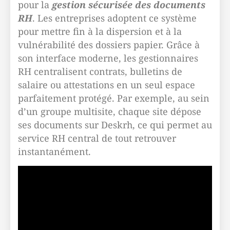
pour la
gestion sécurisée des documents
RH
. Les entreprises adoptent ce système
pour mettre fin à la dispersion et à la
vulnérabilité des dossiers papier. Grâce à
son interface moderne, les gestionnaires
RH centralisent contrats, bulletins de
salaire ou attestations en un seul espace
parfaitement protégé. Par exemple, au sein
d’un groupe multisite, chaque site dépose
ses documents sur Deskrh, ce qui permet au
service RH central de tout retrouver
instantanément.