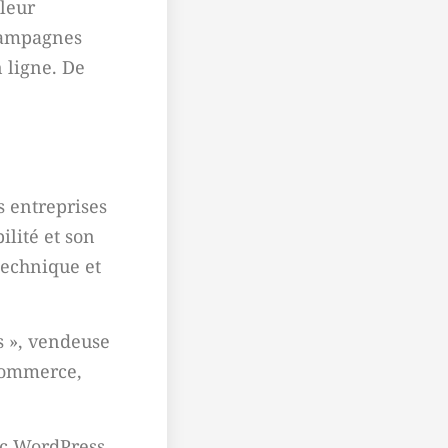
 leur
 campagnes
 ligne. De
s entreprises
ilité et son
technique et
s », vendeuse
oCommerce,
ec WordPress,