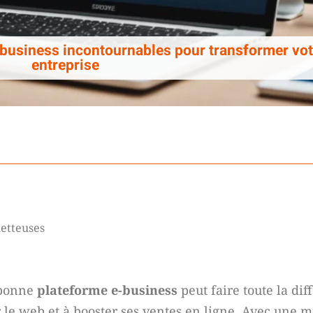
business incontournables pour transformer vot
entreprise
etteuses
 bonne
plateforme e-business
peut faire toute la di
le web et à booster ses ventes en ligne. Avec une m