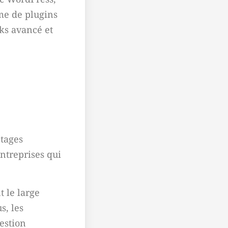
me de plugins
cks avancé et
ntages
entreprises qui
t le large
s, les
gestion