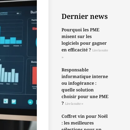
Dernier news
Pourquoi les PME
misent sur les
logiciels pour gagner
en efficacité ?
Lire la suite
»
Responsable
informatique interne
ou infogérance :
quelle solution
choisir pour une PME
?
Lire la suite »
Coffret vin pour Noël
: les meilleures
sélections pour un