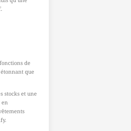
ndis qu’une
.
 fonctions de
s étonnant que
s stocks et une
y en
 vêtements
fy.