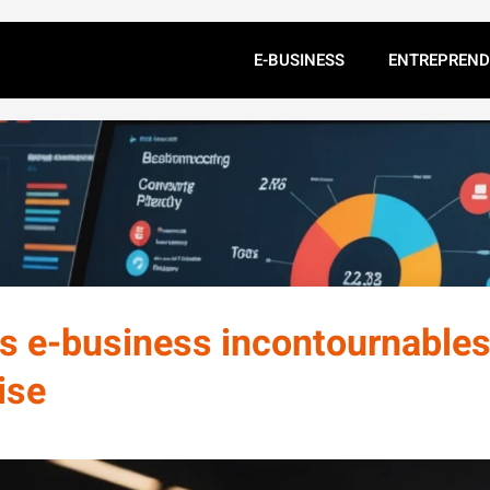
E-BUSINESS
ENTREPREND
s e-business incontournables
ise