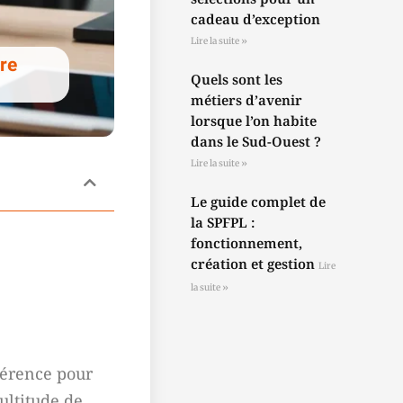
cadeau d’exception
Lire la suite »
re
Quels sont les
métiers d’avenir
lorsque l’on habite
dans le Sud-Ouest ?
Lire la suite »
Le guide complet de
la SPFPL :
fonctionnement,
création et gestion
Lire
la suite »
fférence pour
ultitude de