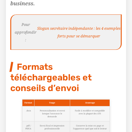
business.
Pour
Slogan secrétaire indépendante : les 4 exemples
approfondir
forts pour se démarquer
:
Formats
téléchargeables et
conseils d’envoi
Format
Usage
Avantage
.docx
Personnalisation et envoi
Facile à modifier et compatible
lorsque l’annonce le
avec la plupart des ATS
demande
.pdf /
Envoi final et impression
Conserve la mise en page et
PDF/A
professionnelle
l’apparence quel que soit le lecteur