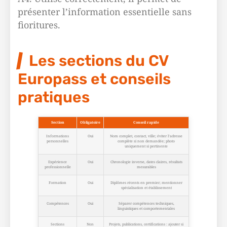
présenter l’information essentielle sans
fioritures.
Les sections du CV
Europass et conseils
pratiques
Section
Obligatoire
Conseil rapide
Informations
Oui
Nom complet, contact, ville; éviter l’adresse
personnelles
complète si non demandée; photo
uniquement si pertinente
Expérience
Oui
Chronologie inverse, dates claires, résultats
professionnelle
mesurables
Formation
Oui
Diplômes récents en premier; mentionner
spécialisation et établissement
Compétences
Oui
Séparer compétences techniques,
linguistiques et comportementales
Sections
Non
Projets, publications, certifications : ajouter si