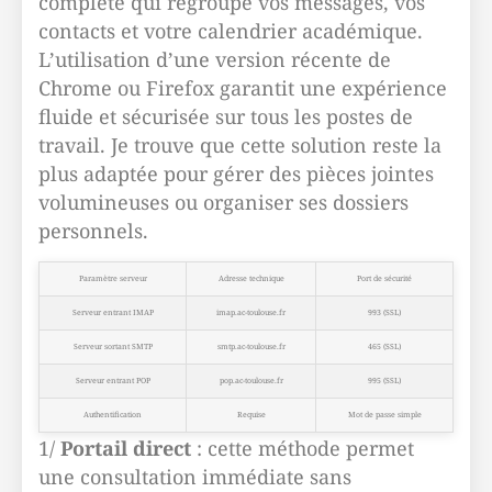
complète qui regroupe vos messages, vos
contacts et votre calendrier académique.
L’utilisation d’une version récente de
Chrome ou Firefox garantit une expérience
fluide et sécurisée sur tous les postes de
travail. Je trouve que cette solution reste la
plus adaptée pour gérer des pièces jointes
volumineuses ou organiser ses dossiers
personnels.
Paramètre serveur
Adresse technique
Port de sécurité
Serveur entrant IMAP
imap.ac-toulouse.fr
993 (SSL)
Serveur sortant SMTP
smtp.ac-toulouse.fr
465 (SSL)
Serveur entrant POP
pop.ac-toulouse.fr
995 (SSL)
Authentification
Requise
Mot de passe simple
1/
Portail direct
: cette méthode permet
une consultation immédiate sans