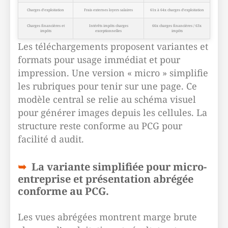
Charges d’exploitation
Frais externes loyers salaires
61x à 64x charges d’exploitation
Charges financières et
Intérêts impôts charges
66x charges financières / 63x
impôts
exceptionnelles
impôts
Les téléchargements proposent variantes et
formats pour usage immédiat et pour
impression. Une version « micro » simplifie
les rubriques pour tenir sur une page. Ce
modèle central se relie au schéma visuel
pour générer images depuis les cellules. La
structure reste conforme au PCG pour
facilité d audit.
La variante simplifiée pour micro-
entreprise et présentation abrégée
conforme au PCG.
Les vues abrégées montrent marge brute