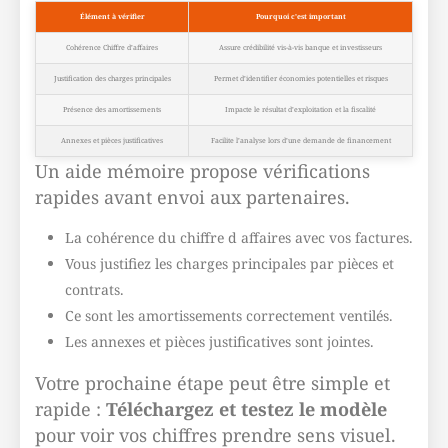
Élément à vérifier
Pourquoi c’est important
Cohérence Chiffre d’affaires
Assure crédibilité vis-à-vis banque et investisseurs
Justification des charges principales
Permet d’identifier économies potentielles et risques
Présence des amortissements
Impacte le résultat d’exploitation et la fiscalité
Annexes et pièces justificatives
Facilite l’analyse lors d’une demande de financement
Un aide mémoire propose vérifications
rapides avant envoi aux partenaires.
La cohérence du chiffre d affaires avec vos factures.
Vous justifiez les charges principales par pièces et
contrats.
Ce sont les amortissements correctement ventilés.
Les annexes et pièces justificatives sont jointes.
Votre prochaine étape peut être simple et
rapide :
Téléchargez et testez le modèle
pour voir vos chiffres prendre sens visuel.