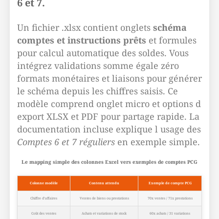
6 et 7.
Un fichier .xlsx contient onglets
schéma
comptes et instructions prêts
et formules
pour calcul automatique des soldes. Vous
intégrez validations somme égale zéro
formats monétaires et liaisons pour générer
le schéma depuis les chiffres saisis. Ce
modèle comprend onglet micro et options d
export XLSX et PDF pour partage rapide. La
documentation incluse explique l usage des
Comptes 6 et 7 réguliers
en exemple simple.
Le mapping simple des colonnes Excel vers exemples de comptes PCG
Colonne modèle
Contenu attendu
Exemple de compte PCG
Chiffre d’affaires
Ventes de biens ou prestations
70x ventes / 71x prestations
Coût des ventes
Achats et variations de stock
60x achats / 31 variations