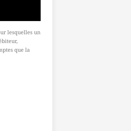
our lesquelles un
ébiteur,
mptes que la