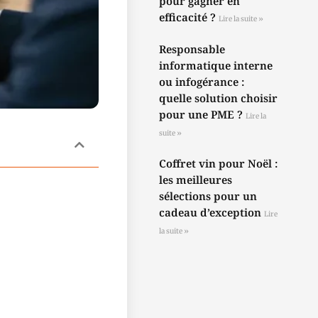
pour gagner en
efficacité ?
Lire la suite »
Responsable
informatique interne
ou infogérance :
quelle solution choisir
pour une PME ?
Lire la
suite »
Coffret vin pour Noël :
les meilleures
sélections pour un
cadeau d’exception
Lire
la suite »