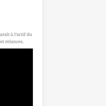
raît à l’actif du
et relances.