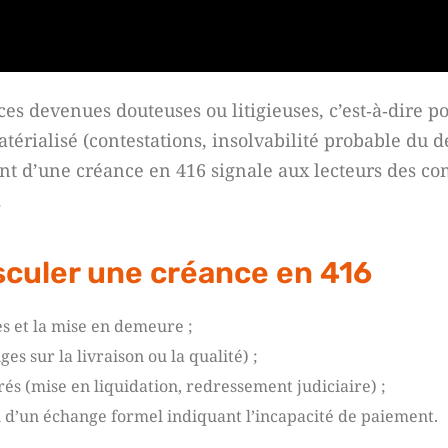
ces devenues douteuses ou litigieuses, c’est‑à‑dire p
térialisé (contestations, insolvabilité probable du d
ent d’une créance en 416 signale aux lecteurs des co
.
asculer une créance en 416
s et la mise en demeure ;
ges sur la livraison ou la qualité) ;
rés (mise en liquidation, redressement judiciaire) ;
 d’un échange formel indiquant l’incapacité de paiement.