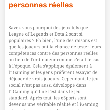
personnes réelles
Savez-vous pourquoi des jeux tels que
League of Legends et Dota 2 sont si
populaires ? Eh bien, l’une des raisons est
que les joueurs ont la chance de tester leurs
compétences contre des personnes réelles
au lieu de l’ordinateur comme c’était le cas
à l’époque. Cela s’applique également à
l’iGaming et les gens préfèrent essayer de
déjouer de vrais joueurs. Cependant, le jeu
social n’est pas aussi développé dans
l’iGaming qu’il ne l’est dans le jeu
standard. Après tout, les eSports sont
devenus une véritable réalité et l’iGaming