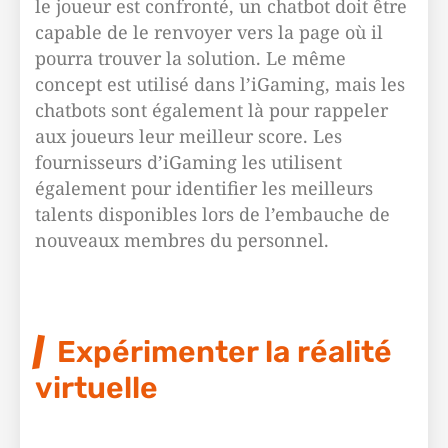
le joueur est confronté, un chatbot doit être
capable de le renvoyer vers la page où il
pourra trouver la solution. Le même
concept est utilisé dans l’iGaming, mais les
chatbots sont également là pour rappeler
aux joueurs leur meilleur score. Les
fournisseurs d’iGaming les utilisent
également pour identifier les meilleurs
talents disponibles lors de l’embauche de
nouveaux membres du personnel.
Expérimenter la réalité
virtuelle