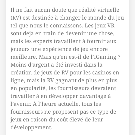
Il ne fait aucun doute que réalité virtuelle
(RV) est destinée à changer le monde du jeu
tel que nous le connaissons. Les jeux VR
sont déjà en train de devenir une chose,
mais les experts travaillent à fournir aux
joueurs une expérience de jeu encore
meilleure. Mais qu’en est-il de l’iGaming ?
Moins d’argent a été investi dans la
création de jeux de RV pour les casinos en
ligne, mais la RV gagnant de plus en plus
en popularité, les fournisseurs devraient
travailler à en développer davantage à
l’avenir. À l’heure actuelle, tous les
fournisseurs ne proposent pas ce type de
jeux en raison du coût élevé de leur
développement.