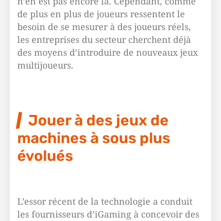
n’en est pas encore là. Cependant, comme
de plus en plus de joueurs ressentent le
besoin de se mesurer à des joueurs réels,
les entreprises du secteur cherchent déjà
des moyens d’introduire de nouveaux jeux
multijoueurs.
Jouer à des jeux de
machines à sous plus
évolués
L’essor récent de la technologie a conduit
les fournisseurs d’iGaming à concevoir des