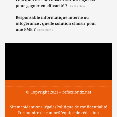
pour gagner en efficacité ?
Lire la suite »
Responsable informatique interne ou
infogérance : quelle solution choisir pour
une PME ?
Lire la suite »
© Copyright 2021 – reflexiondz.net
Sitemap
Mentions légales
Politique de confidentialité
Formulaire de contact
L’équipe de rédaction