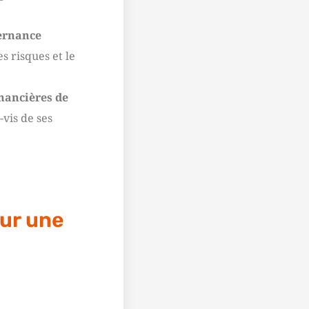
vernance
s risques et le
inancières de
-vis de ses
our une