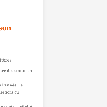
 son
itères.
ce des statuts et
e l’année
. La
uestions ou
ur votre activité.