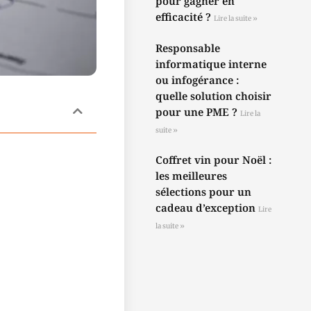
pour gagner en
efficacité ?
Lire la suite »
Responsable
informatique interne
ou infogérance :
quelle solution choisir
pour une PME ?
Lire la
suite »
Coffret vin pour Noël :
les meilleures
sélections pour un
cadeau d’exception
Lire
la suite »