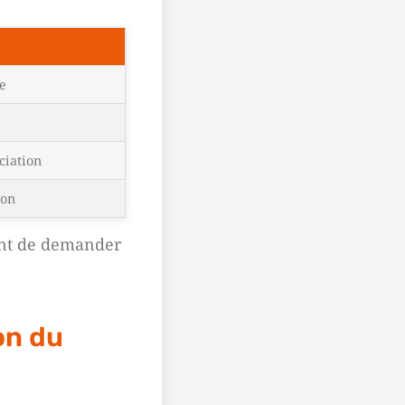
re
ciation
ion
vant de demander
on du