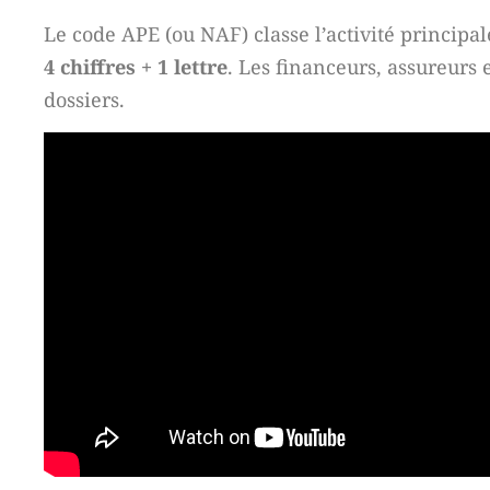
Le code APE (ou NAF) classe l’activité princip
4 chiffres + 1 lettre
. Les financeurs, assureurs 
dossiers.