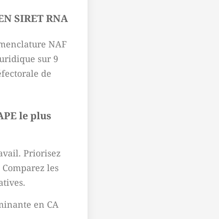
IREN SIRET RNA
 nomenclature NAF
juridique sur 9
éfectorale de
APE le plus
vail. Priorisez
é. Comparez les
atives.
dominante en CA