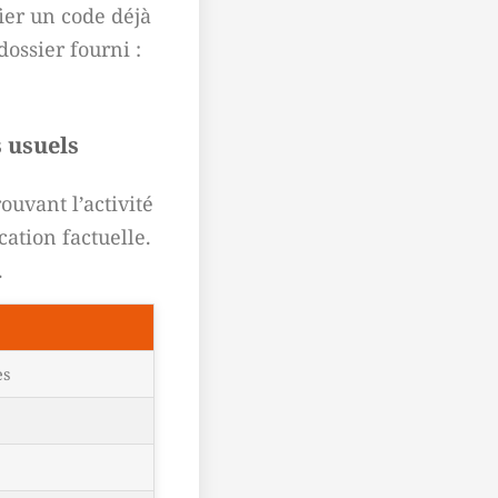
ier un code déjà
dossier fourni :
s usuels
ouvant l’activité
cation factuelle.
.
es