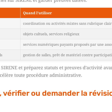
oches sur SIRENE et garder preuves datées.
Quand l’utiliser
coordination ou activités mixtes sans rubrique clai
objets cultuels, services religieux
services numériques payants proposés par une asso
ls
gestion de salles, prêt de matériel contre participat
re SIRENE et préparez statuts et preuves d’activité a
ccélère toute procédure administrative.
 vérifier ou demander la révisi