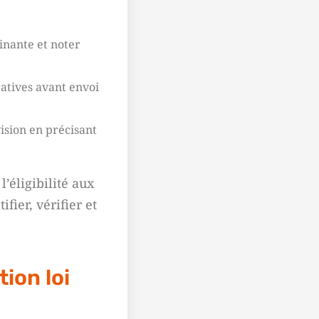
minante et noter
catives avant envoi
ision en précisant
’éligibilité aux
fier, vérifier et
ion loi