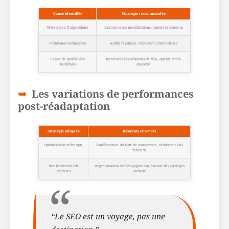
Cause identifiée
Stratégie recommandée
Mise à jour d’algorithme
Examiner les modifications, ajuster le contenu
Problèmes techniques
Audits réguliers, corrections immédiates
Baisse de qualité des
Renforcer les relations de lien, qualité sur la
backlinks
quantité
Les variations de performances
post-réadaptation
Stratégie adoptée
Résultats observés
Optimisation technique
Amélioration du taux de conversion, réductions des
rebonds
Renforcement de
Augmentation de l’engagement, hausse des partages
contenu
sociaux
“Le SEO est un voyage, pas une