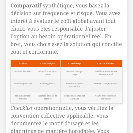
Comparatif
synthétique, vous basez la
décision sur fréquence et risque. Vous avez
intérêt à évaluer le coût global avant tout
choix. Vous êtes responsable d’ajuster
l’option au besoin opérationnel réel. En
bref, vous choisissez la solution qui concilie
coût et conformité.
Critère
CDD classique
CDD d’usage
Contrat d’extra
Secteurs autorisés
Général mais motif
Secteurs listés par
Hôtellerie restauration
précis
usage
événementiel
Prime de précarité
Oui en général
Souvent oui selon
Souvent non pour extra
convention
Renouvellement
Encadré et délai de
Souple mais attention
Courte durée mission
et délais
carence
à l’usage
ponctuelle
Checklist
opérationnelle, vous vérifiez la
convention collective applicable. Vous
documentez le motif d’usage et les
plannings de manière horodatée. Vous