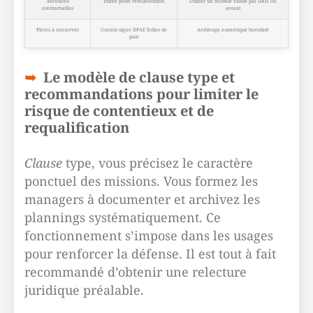
Mentions
Durée poste rémunération
Utiliser un modèle validé par DRH ou
contractuelles
avocat
Pièces à conserver
Contrat signé DPAE fiches de
Archivage numérique horodaté
paie
Le modèle de clause type et
recommandations pour limiter le
risque de contentieux et de
requalification
Clause
type, vous précisez le caractère
ponctuel des missions. Vous formez les
managers à documenter et archivez les
plannings systématiquement. Ce
fonctionnement s’impose dans les usages
pour renforcer la défense. Il est tout à fait
recommandé d’obtenir une relecture
juridique préalable.