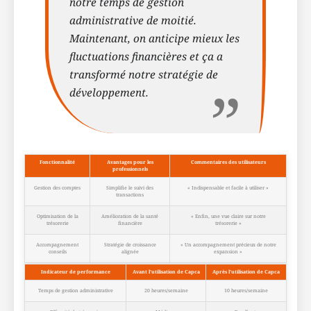
notre temps de gestion
administrative de moitié.
Maintenant, on anticipe mieux les
fluctuations financières et ça a
transformé notre stratégie de
développement.
Fonctionnalité
Avantages pour les
Commentaires des utilisateurs
professionnels
Gestion des comptes
Simplifie le suivi des
« Indispensable et facile à utiliser »
transactions
Optimisation de la
Amélioration de la santé
« Enfin, une vue claire sur notre
trésorerie
financière
trésorerie »
Accompagnement
Stratégie de croissance
« Un accompagnement précieux de notre
conseils
alignée
expansion »
Indicateur de performance
Avant l’utilisation de Capca
Après l’utilisation de Capca
Temps de gestion administrative
20 heures/semaine
10 heures/semaine