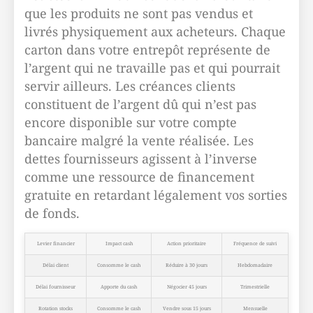
que les produits ne sont pas vendus et
livrés physiquement aux acheteurs. Chaque
carton dans votre entrepôt représente de
l’argent qui ne travaille pas et qui pourrait
servir ailleurs. Les créances clients
constituent de l’argent dû qui n’est pas
encore disponible sur votre compte
bancaire malgré la vente réalisée. Les
dettes fournisseurs agissent à l’inverse
comme une ressource de financement
gratuite en retardant légalement vos sorties
de fonds.
Levier financier
Impact cash
Action prioritaire
Fréquence de suivi
Délai client
Consomme le cash
Réduire à 30 jours
Hebdomadaire
Délai fournisseur
Apporte du cash
Négocier 45 jours
Trimestrielle
Rotation stocks
Consomme le cash
Vendre sous 15 jours
Mensuelle