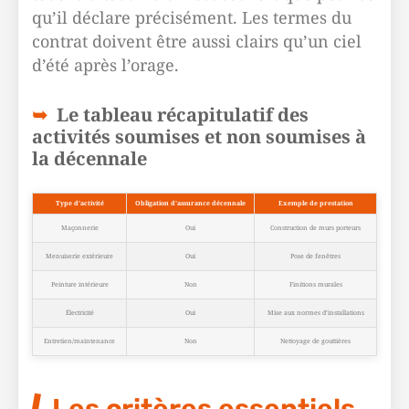
qu’il déclare précisément. Les termes du
contrat doivent être aussi clairs qu’un ciel
d’été après l’orage.
Le tableau récapitulatif des
activités soumises et non soumises à
la décennale
Type d’activité
Obligation d’assurance décennale
Exemple de prestation
Maçonnerie
Oui
Construction de murs porteurs
Menuiserie extérieure
Oui
Pose de fenêtres
Peinture intérieure
Non
Finitions murales
Électricité
Oui
Mise aux normes d’installations
Entretien/maintenance
Non
Nettoyage de gouttières