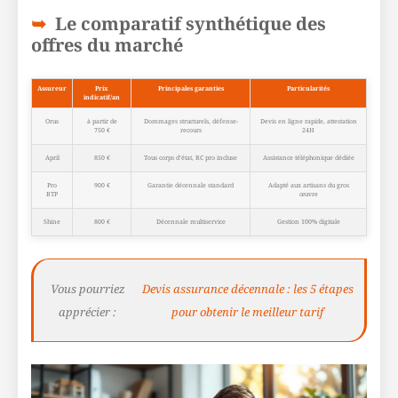
Le comparatif synthétique des
offres du marché
Assureur
Prix
Principales garanties
Particularités
indicatif/an
Orus
à partir de
Dommages structurels, défense-
Devis en ligne rapide, attestation
750 €
recours
24H
April
850 €
Tous corps d’état, RC pro incluse
Assistance téléphonique dédiée
Pro
900 €
Garantie décennale standard
Adapté aux artisans du gros
BTP
œuvre
Shine
800 €
Décennale multiservice
Gestion 100% digitale
Vous pourriez
Devis assurance décennale : les 5 étapes
apprécier :
pour obtenir le meilleur tarif