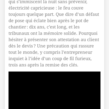
qui s’immiscent la nuit sans prévenir,
électricité capricieuse : le feu couve
toujours quelque part. Que dire d’un défaut
de pose qui éclate bien après le pot de
chantier : dix ans, c’est long, et les
tribunaux ont la mémoire solide. Pourquoi
hésiter à présenter son attestation au client
dès le devis ? Une précaution qui rassure
tout le monde, y compris l’entrepreneur
inquiet à l’idée d’un coup de fil furieux,
trois ans après la remise des clés.