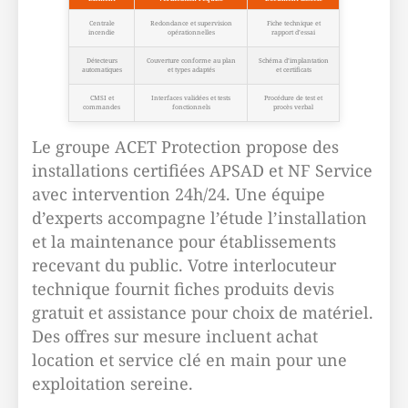
Centrale
Redondance et supervision
Fiche technique et
incendie
opérationnelles
rapport d’essai
Détecteurs
Couverture conforme au plan
Schéma d’implantation
automatiques
et types adaptés
et certificats
CMSI et
Interfaces validées et tests
Procédure de test et
commandes
fonctionnels
procès verbal
Le groupe ACET Protection propose des
installations certifiées APSAD et NF Service
avec intervention 24h/24. Une équipe
d’experts accompagne l’étude l’installation
et la maintenance pour établissements
recevant du public. Votre interlocuteur
technique fournit fiches produits devis
gratuit et assistance pour choix de matériel.
Des offres sur mesure incluent achat
location et service clé en main pour une
exploitation sereine.