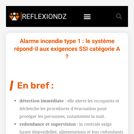
Alarme incendie type 1 : le système
répond-il aux exigences SSI catégorie A
?
En bref :
détection immédiate
: elle alerte les occupants et
déclenche les procédures d’évacuation pour
protéger les personnes, notamment la nuit.
redondance et supervision
: la centrale exige
haute disponibilité, alimentations et bus redondants