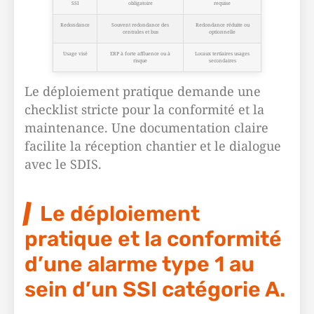
SSI
obligatoire
requise
Redondance
Souvent redondance des
Redondance réduite ou
centrales et bus
optionnelle
Usage visé
ERP à forte affluence ou à
Locaux tertiaires usages
risque
secondaires
Le déploiement pratique demande une
checklist stricte pour la conformité et la
maintenance. Une documentation claire
facilite la réception chantier et le dialogue
avec le SDIS.
Le déploiement
pratique et la conformité
d’une alarme type 1 au
sein d’un SSI catégorie A.