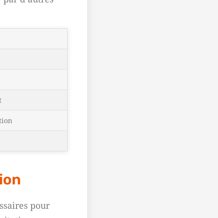
t
tion
tion
ssaires pour