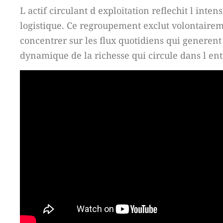
L actif circulant d exploitation reflechit l int
logistique. Ce regroupement exclut volontaireme
concentrer sur les flux quotidiens qui generent
dynamique de la richesse qui circule dans l ent