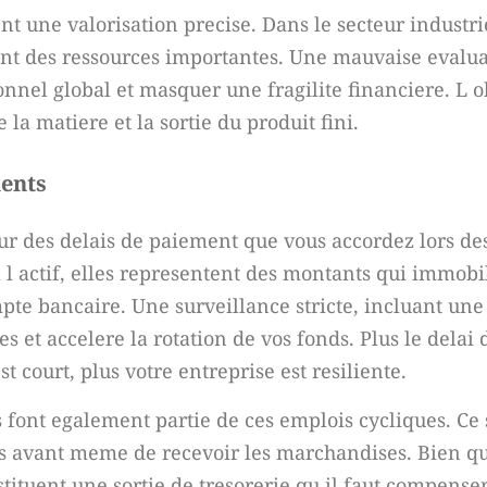
une valorisation precise. Dans le secteur industrie
nt des ressources importantes. Une mauvaise evalua
nnel global et masquer une fragilite financiere. L ob
la matiere et la sortie du produit fini.
ients
r des delais de paiement que vous accordez lors des
l actif, elles representent des montants qui immobi
pte bancaire. Une surveillance stricte, incluant un
s et accelere la rotation de vos fonds. Plus le delai
t court, plus votre entreprise est resiliente.
font egalement partie de ces emplois cycliques. Ce 
rs avant meme de recevoir les marchandises. Bien q
tituent une sortie de tresorerie qu il faut compenser