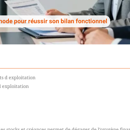
éthode pour réussir son bilan fonctionnel
s d exploitation
l exploitation
es stocks et créances permet de dégager de l’oxygène fina