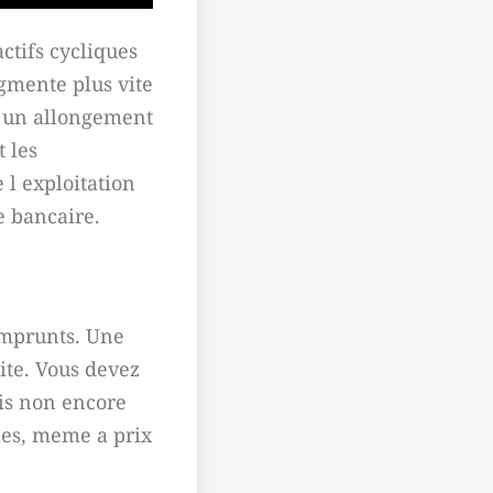
actifs cycliques
ugmente plus vite
ou un allongement
t les
 l exploitation
e bancaire.
emprunts. Une
ite. Vous devez
ais non encore
ules, meme a prix