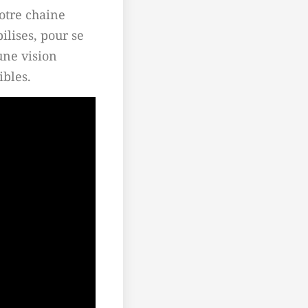
votre chaine
ilises, pour se
une vision
ibles.