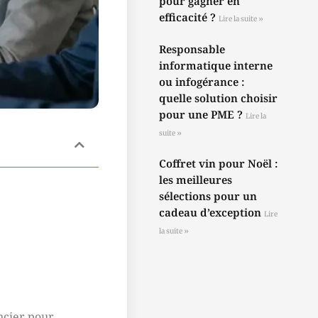
pour gagner en
efficacité ?
Lire la suite »
Responsable
informatique interne
ou infogérance :
quelle solution choisir
pour une PME ?
Lire la
suite »
Coffret vin pour Noël :
les meilleures
sélections pour un
cadeau d’exception
Lire
la suite »
ncier pour