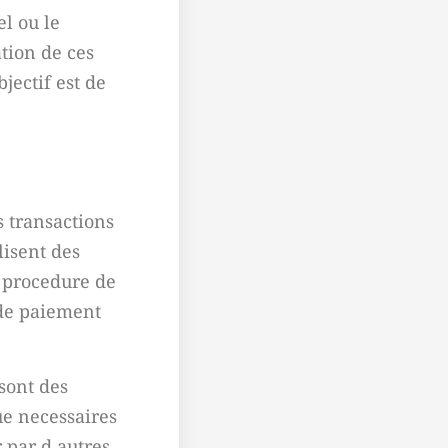
l ou le
tion de ces
jectif est de
 transactions
lisent des
e procedure de
 de paiement
sont des
ue necessaires
 par d autres